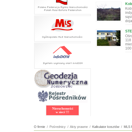
Koby
Koby
indy
sąs
doj
STE
Ośr
118
mie
100
Nieruchomości
w sieci !!!
O firmie
/ Pośrednicy / Akty prawne /
Kalkulator kosztów
/
MLS 