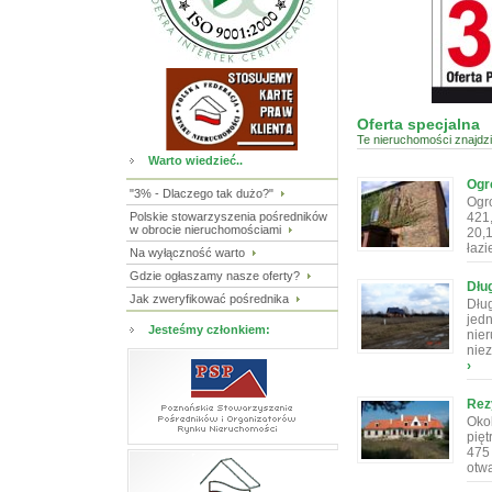
Oferta specjalna
Te nieruchomości znajdzi
Warto wiedzieć..
Ogr
"3% - Dlaczego tak dużo?"
Ogro
Polskie stowarzyszenia pośredników
421
w obrocie nieruchomościami
20,1
łazi
Na wyłączność warto
Gdzie ogłaszamy nasze oferty?
Dług
Jak zweryfikować pośrednika
Dłu
jedn
Jesteśmy członkiem:
nie
niez
›
Rez
Okol
pięt
475
otwa