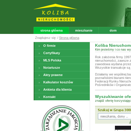
strona główna
mieszkanie
dom
Znajdujesz się: /
Strona główna
Koliba Nieruchom
O firmie
Kim jesteśmy i co nas w
Certyfikaty
Rok założenia firmy 1997
MLS Polska
nieruchomości, zawsze za
zawodowa wydana przez M
Notariusze
Wszystkie transakcje są
Działamy we wspólnej ba
Akty prawne
poznańskimi biurami nie
Federacji Rynku Nieruc
Kalkulator kosztów
Pośredników i Organiza
Ankieta dla klienta
Wyszukiwanie ofe
Kontakt
znajdź ofertę korzystają