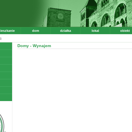
ieszkanie
dom
działka
lokal
obiekt
a
Domy - Wynajem