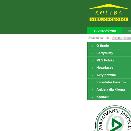
strona główna
m
Znajdujesz się: /
Strona główn
O firmie
Certyfikaty
MLS Polska
Notariusze
Akty prawne
Kalkulator kosztów
Ankieta dla klienta
Kontakt