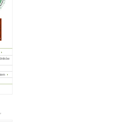
edników
kiem