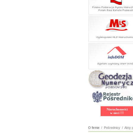
Nieruchomości
w sieci !!!
O firmie
/ Pośrednicy / Akty