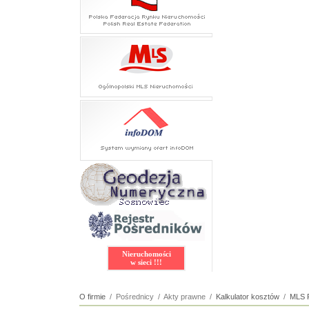
Nieruchomości
w sieci !!!
O firmie
/ Pośrednicy / Akty prawne /
Kalkulator kosztów
/
MLS 