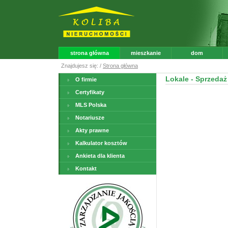
strona główna
mieszkanie
dom
Znajdujesz się: /
Strona główna
Lokale - Sprzedaż
O firmie
Certyfikaty
MLS Polska
Notariusze
Akty prawne
Kalkulator kosztów
Ankieta dla klienta
Kontakt