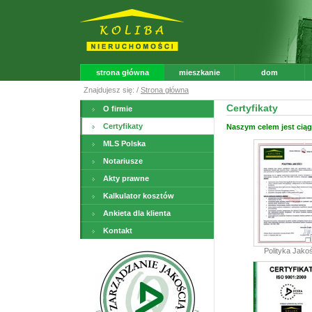
strona główna
mieszkanie
dom
Znajdujesz się: /
Strona główna
Certyfikaty
O firmie
Certyfikaty
Naszym celem jest ciąg
MLS Polska
Notariusze
Akty prawne
Kalkulator kosztów
Ankieta dla klienta
Kontakt
Polityka Jakoś