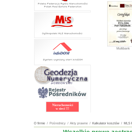
Multibank
Nieruchomości
w sieci !!!
O firmie
/ Pośrednicy / Akty prawne /
Kalkulator kosztów
/
MLS 
Wszelkie prawa zastr