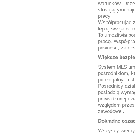
warunków. Ucze
stosującymi naj
pracy.
Współpracując 
lepiej swoje ocz
To umożliwia poś
pracę. Współpra
pewność, że obsł
Większe bezpie
System MLS umo
pośrednikiem, 
potencjalnych kl
Pośrednicy dzia
posiadają wym
prowadzonej dzia
względem przest
zawodowej.
Dokładne oszac
Wszyscy wiemy, 