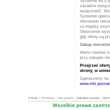
Systemie MLS j
zasadzie wyłącz
wyłączność. Ws
Systemie opiera
oferowane nieru
co między innym
Stworzenie
wyso
gdy oferty są p
Zakup nieruch
Warto również k
przy zakupie ni
Przejrzeć ofer
strony, w umie
Zapraszamy na 
www.mls.poznan
O firmie
/ Pośrednicy / Akty prawne /
Kalkulator kosztów
/
MLS 
Wszelkie prawa zastr