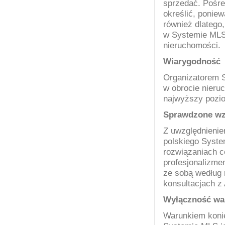
sprzedać. Pośr
określić, poniew
również dlatego
w
Systemie MLS
nieruchomości.
Wiarygodność
Organizatorem S
w obrocie
nieru
najwyższy pozi
Sprawdzone wz
Z uwzględnienie
polskiego Syst
rozwiązaniach 
profesjonalizme
ze sobą według
konsultacjach 
Wyłączność wa
Warunkiem koni