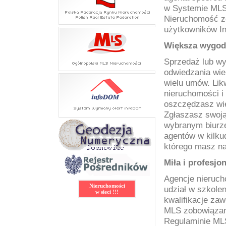
w Systemie MLS
Nieruchomość zo
użytkowników I
Większa wygod
Sprzedaż lub wy
odwiedzania wie
wielu umów. Lik
nieruchomości i
oszczędzasz wi
Zgłaszasz swoją
wybranym biurz
agentów w kilku
którego masz naj
Miła i profesjo
Agencje nieruch
Nieruchomości
udział w szkolen
w sieci !!!
kwalifikacje za
MLS zobowiązany
Regulaminie M