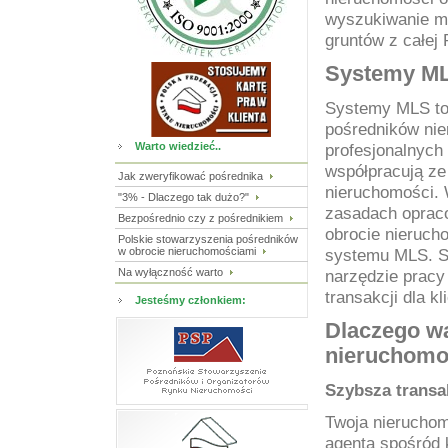
wyszukiwanie
m
gruntów z całej 
Systemy ML
Systemy MLS to 
pośredników nie
Warto wiedzieć..
profesjonalnych
współpracują ze
Jak zweryfikować pośrednika
nieruchomości.
"3% - Dlaczego tak dużo?"
zasadach oprac
Bezpośrednio czy z pośrednikiem
obrocie nieruch
Polskie stowarzyszenia pośredników
w obrocie nieruchomościami
systemu MLS. 
Na wyłączność warto
narzędzie pracy
transakcji dla k
Jesteśmy członkiem:
Dlaczego wa
nieruchomo
Szybsza transa
Twoja nierucho
agenta spośród 