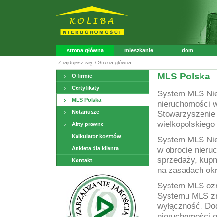
strona główna
mieszkanie
dom
Znajdujesz się: /
Strona główna
MLS Polska
O firmie
Certyfikaty
System MLS Nie
MLS Polska
nieruchomości 
Notariusze
Stowarzyszenie 
wielkopolskiego 
Akty prawne
Kalkulator kosztów
System MLS Nier
w obrocie
nieru
Ankieta dla klienta
sprzedaży, kupn
Kontakt
na zasadach ok
System MLS ozn
Systemu MLS z
wyłączność. Dod
nieruchomości o